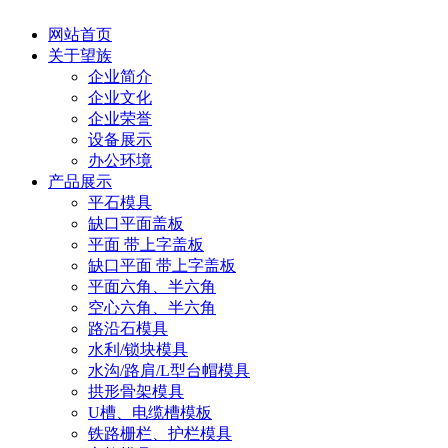
网站首页
关于望族
企业简介
企业文化
企业荣誉
设备展示
办公环境
产品展示
平石模具
缺口平面盖板
平面 带上字盖板
缺口平面 带上字盖板
平面六角、半六角
空心六角、半六角
路沿石模具
水利/锁块模具
水沟/路肩/L型台帽模具
拱形骨架模具
U槽、电缆槽模板
铁路栅栏、护栏模具