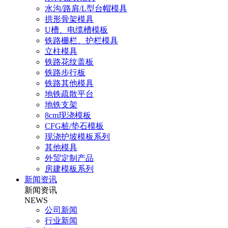
水沟/路肩/L型台帽模具
拱形骨架模具
U槽、电缆槽模板
铁路栅栏、护栏模具
立柱模具
铁路花纹盖板
铁路步行板
铁路其他模具
地铁疏散平台
地铁支架
8cm现浇模板
CFG桩/垫石模板
现浇护坡模板系列
其他模具
外贸定制产品
房建模板系列
新闻资讯
新闻资讯
NEWS
公司新闻
行业新闻