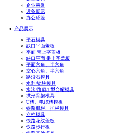
企业荣誉
设备展示
办公环境
产品展示
平石模具
缺口平面盖板
平面 带上字盖板
缺口平面 带上字盖板
平面六角、半六角
空心六角、半六角
路沿石模具
水利/锁块模具
水沟/路肩/L型台帽模具
拱形骨架模具
U槽、电缆槽模板
铁路栅栏、护栏模具
立柱模具
铁路花纹盖板
铁路步行板