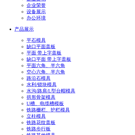
企业荣誉
设备展示
办公环境
产品展示
平石模具
缺口平面盖板
平面 带上字盖板
缺口平面 带上字盖板
平面六角、半六角
空心六角、半六角
路沿石模具
水利/锁块模具
水沟/路肩/L型台帽模具
拱形骨架模具
U槽、电缆槽模板
铁路栅栏、护栏模具
立柱模具
铁路花纹盖板
铁路步行板