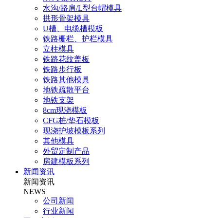
水沟/路肩/L型台帽模具
拱形骨架模具
U槽、电缆槽模板
铁路栅栏、护栏模具
立柱模具
铁路花纹盖板
铁路步行板
铁路其他模具
地铁疏散平台
地铁支架
8cm现浇模板
CFG桩/垫石模板
现浇护坡模板系列
其他模具
外贸定制产品
房建模板系列
新闻资讯
新闻资讯
NEWS
公司新闻
行业新闻