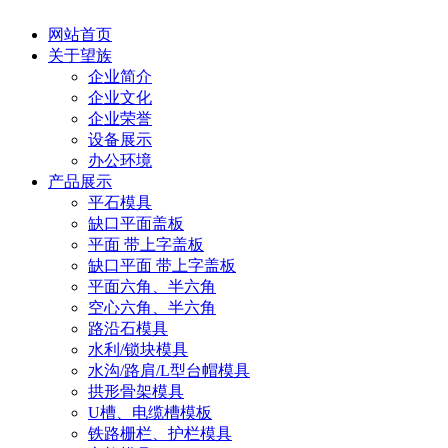
网站首页
关于望族
企业简介
企业文化
企业荣誉
设备展示
办公环境
产品展示
平石模具
缺口平面盖板
平面 带上字盖板
缺口平面 带上字盖板
平面六角、半六角
空心六角、半六角
路沿石模具
水利/锁块模具
水沟/路肩/L型台帽模具
拱形骨架模具
U槽、电缆槽模板
铁路栅栏、护栏模具