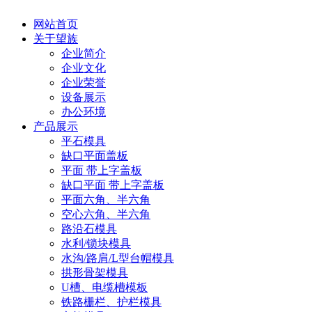
网站首页
关于望族
企业简介
企业文化
企业荣誉
设备展示
办公环境
产品展示
平石模具
缺口平面盖板
平面 带上字盖板
缺口平面 带上字盖板
平面六角、半六角
空心六角、半六角
路沿石模具
水利/锁块模具
水沟/路肩/L型台帽模具
拱形骨架模具
U槽、电缆槽模板
铁路栅栏、护栏模具