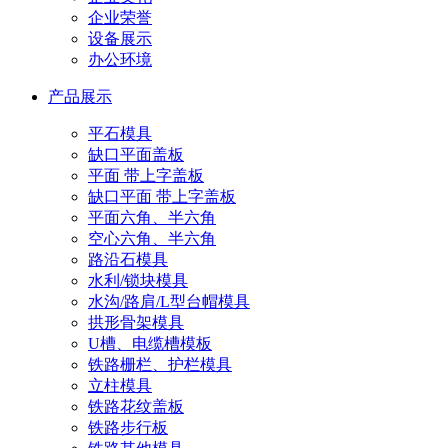
企业荣誉
设备展示
办公环境
产品展示
平石模具
缺口平面盖板
平面 带上字盖板
缺口平面 带上字盖板
平面六角、半六角
空心六角、半六角
路沿石模具
水利/锁块模具
水沟/路肩/L型台帽模具
拱形骨架模具
U槽、电缆槽模板
铁路栅栏、护栏模具
立柱模具
铁路花纹盖板
铁路步行板