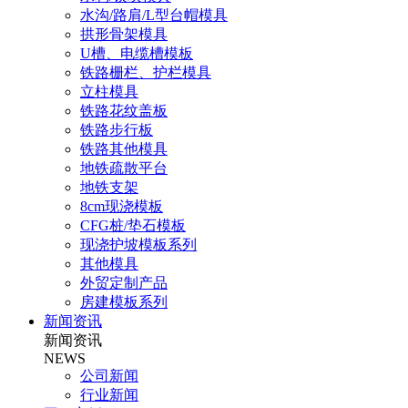
水沟/路肩/L型台帽模具
拱形骨架模具
U槽、电缆槽模板
铁路栅栏、护栏模具
立柱模具
铁路花纹盖板
铁路步行板
铁路其他模具
地铁疏散平台
地铁支架
8cm现浇模板
CFG桩/垫石模板
现浇护坡模板系列
其他模具
外贸定制产品
房建模板系列
新闻资讯
新闻资讯
NEWS
公司新闻
行业新闻