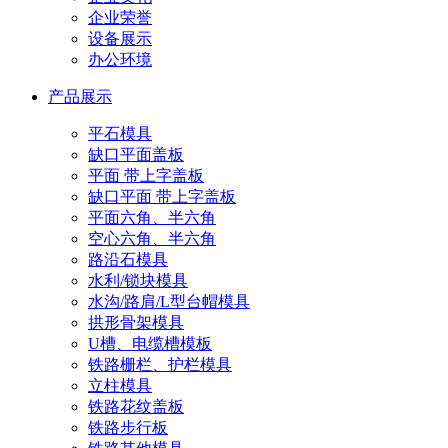
企业荣誉
设备展示
办公环境
产品展示
平石模具
缺口平面盖板
平面 带上字盖板
缺口平面 带上字盖板
平面六角、半六角
空心六角、半六角
路沿石模具
水利/锁块模具
水沟/路肩/L型台帽模具
拱形骨架模具
U槽、电缆槽模板
铁路栅栏、护栏模具
立柱模具
铁路花纹盖板
铁路步行板