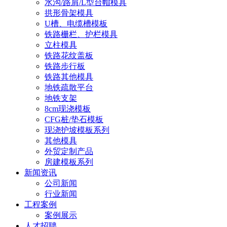
水沟/路肩/L型台帽模具
拱形骨架模具
U槽、电缆槽模板
铁路栅栏、护栏模具
立柱模具
铁路花纹盖板
铁路步行板
铁路其他模具
地铁疏散平台
地铁支架
8cm现浇模板
CFG桩/垫石模板
现浇护坡模板系列
其他模具
外贸定制产品
房建模板系列
新闻资讯
公司新闻
行业新闻
工程案例
案例展示
人才招聘