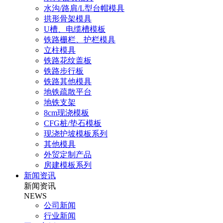
水沟/路肩/L型台帽模具
拱形骨架模具
U槽、电缆槽模板
铁路栅栏、护栏模具
立柱模具
铁路花纹盖板
铁路步行板
铁路其他模具
地铁疏散平台
地铁支架
8cm现浇模板
CFG桩/垫石模板
现浇护坡模板系列
其他模具
外贸定制产品
房建模板系列
新闻资讯
新闻资讯
NEWS
公司新闻
行业新闻