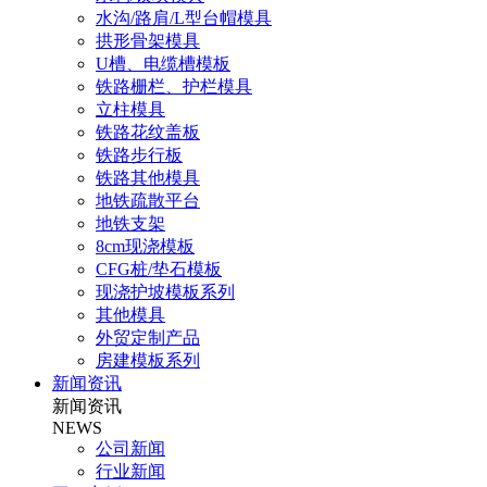
水沟/路肩/L型台帽模具
拱形骨架模具
U槽、电缆槽模板
铁路栅栏、护栏模具
立柱模具
铁路花纹盖板
铁路步行板
铁路其他模具
地铁疏散平台
地铁支架
8cm现浇模板
CFG桩/垫石模板
现浇护坡模板系列
其他模具
外贸定制产品
房建模板系列
新闻资讯
新闻资讯
NEWS
公司新闻
行业新闻