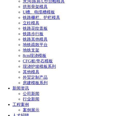
水沟/路肩/L型台帽模具
拱形骨架模具
U槽、电缆槽模板
铁路栅栏、护栏模具
立柱模具
铁路花纹盖板
铁路步行板
铁路其他模具
地铁疏散平台
地铁支架
8cm现浇模板
CFG桩/垫石模板
现浇护坡模板系列
其他模具
外贸定制产品
房建模板系列
新闻资讯
公司新闻
行业新闻
工程案例
案例展示
人才招聘