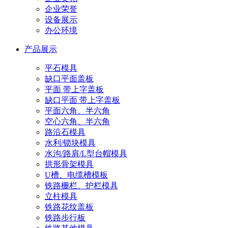
企业荣誉
设备展示
办公环境
产品展示
平石模具
缺口平面盖板
平面 带上字盖板
缺口平面 带上字盖板
平面六角、半六角
空心六角、半六角
路沿石模具
水利/锁块模具
水沟/路肩/L型台帽模具
拱形骨架模具
U槽、电缆槽模板
铁路栅栏、护栏模具
立柱模具
铁路花纹盖板
铁路步行板