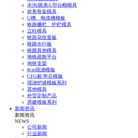
水沟/路肩/L型台帽模具
拱形骨架模具
U槽、电缆槽模板
铁路栅栏、护栏模具
立柱模具
铁路花纹盖板
铁路步行板
铁路其他模具
地铁疏散平台
地铁支架
8cm现浇模板
CFG桩/垫石模板
现浇护坡模板系列
其他模具
外贸定制产品
房建模板系列
新闻资讯
新闻资讯
NEWS
公司新闻
行业新闻