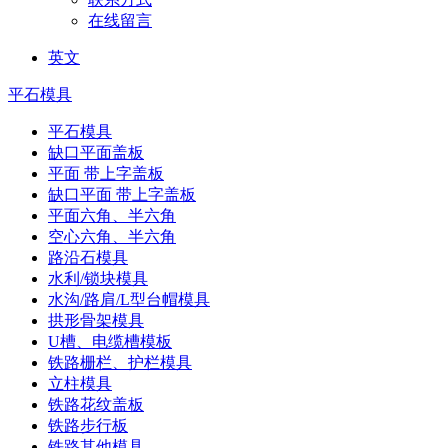
在线留言
英文
平石模具
平石模具
缺口平面盖板
平面 带上字盖板
缺口平面 带上字盖板
平面六角、半六角
空心六角、半六角
路沿石模具
水利/锁块模具
水沟/路肩/L型台帽模具
拱形骨架模具
U槽、电缆槽模板
铁路栅栏、护栏模具
立柱模具
铁路花纹盖板
铁路步行板
铁路其他模具