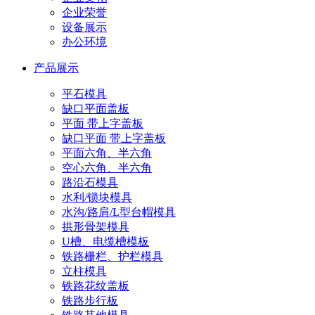
企业荣誉
设备展示
办公环境
产品展示
平石模具
缺口平面盖板
平面 带上字盖板
缺口平面 带上字盖板
平面六角、半六角
空心六角、半六角
路沿石模具
水利/锁块模具
水沟/路肩/L型台帽模具
拱形骨架模具
U槽、电缆槽模板
铁路栅栏、护栏模具
立柱模具
铁路花纹盖板
铁路步行板