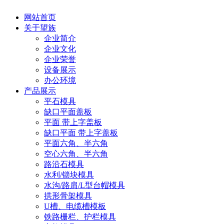
网站首页
关于望族
企业简介
企业文化
企业荣誉
设备展示
办公环境
产品展示
平石模具
缺口平面盖板
平面 带上字盖板
缺口平面 带上字盖板
平面六角、半六角
空心六角、半六角
路沿石模具
水利/锁块模具
水沟/路肩/L型台帽模具
拱形骨架模具
U槽、电缆槽模板
铁路栅栏、护栏模具